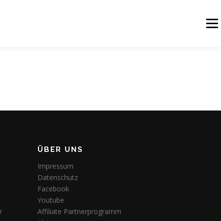
Men
LOGIN
E LÖSUNGEN
ÜBER UNS
Impressum
Datenschutz
Facebook
Youtube
r
Affiliate Partnerprogramm