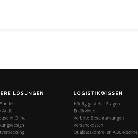
OS
QUALITÄTSKONTROLLE
ZERTIFIKATE
LOGISTIK
WEITER
TERE LÖSUNGEN
LOGISTIKWISSEN
 Bündel
Häufig gestellte Fragen
y Audit
Erklärvideo
use in China
Verbote Beschränkungen
kungsdesign
Versandkosten
tverpackung
Qualitätskontrollen AQL-Rechne