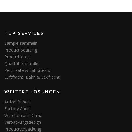
TOP SERVICES
Sample sammeln
Produkt Sourcing
Produktfotos
Qualitätskontrolle
Zertifikate & Labortests
Luftfracht, Bahn & Seefracht
WEITERE LÖSUNGEN
Artikel Bündel
Factory Audit
Warehouse in China
Verpackungsdesign
Produktverpackung