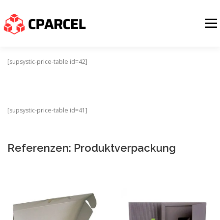
Zum
Inhalt
Menü
springen
SAMPLE SAMMELN
PRODUKT SOURCING
PRODUKTFOTOS
[supsystic-price-table id=42]
QUALITÄTSKONTROLLE
ZERTIFIKATE
LOGISTIK
[supsystic-price-table id=41]
LOGIN
WEITERE LÖSUNGEN
Referenzen: Produktverpackung